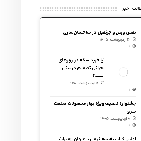
الب اخیر
نقش وینچ و جرثقیل در ساختمان‌سازی
16 اردیبهشت، 1405
1
آیا خرید سکه در روزهای
بحرانی تصمیم درستی
است؟
12 اردیبهشت، 1405
1
جشنواره تخفیف ویژه بهار محصولات صنعت
شرق
8 اردیبهشت، 1405
1
اولین کتاب نفیسه کرمی با عنوان «میراث