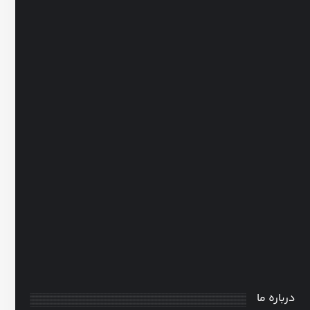
هوم اسکول
0
31 فروردین، 1405
درباره ما