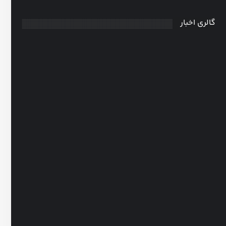
گالری اخبار
هوم اسکول
0
31 فروردین، 1405